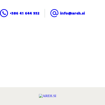
DOMOV
+386 41 644 932
info@areh.si
POZIMI
AREH.SI
POLETI
SMUČANJE & KOLESARJENJE
SERVIS & IZPOSOJA
KULINARIKA
NAMESTITEV
KOŠARICA