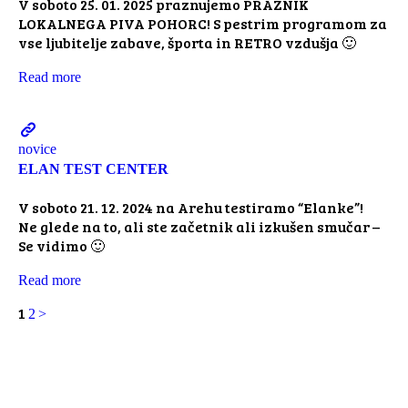
V soboto 25. 01. 2025 praznujemo PRAZNIK
LOKALNEGA PIVA POHORC! S pestrim programom za
vse ljubitelje zabave, športa in RETRO vzdušja 🙂
Read more
novice
ELAN TEST CENTER
V soboto 21. 12. 2024 na Arehu testiramo “Elanke”!
Ne glede na to, ali ste začetnik ali izkušen smučar –
Se vidimo 🙂
Read more
Številčenje
Stran
Stran
1
2
>
prispevkov