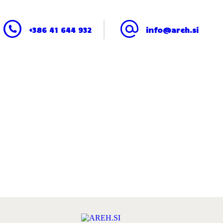
+386 41 644 932
info@areh.si